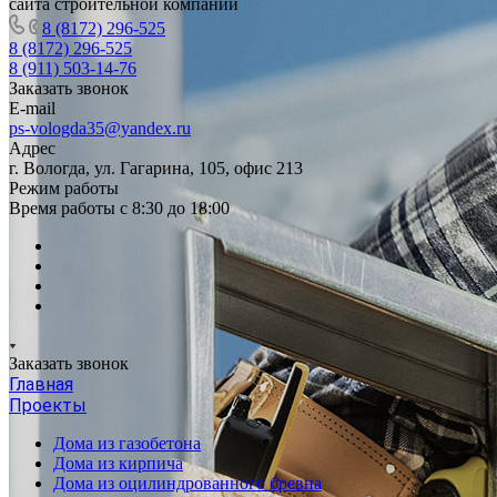
сайта строительной компании
8 (8172) 296-525
8 (8172) 296-525
8 (911) 503-14-76
Заказать звонок
E-mail
ps-vologda35@yandex.ru
Адрес
г. Вологда, ул. Гагарина, 105, офис 213
Режим работы
Время работы с 8:30 до 18:00
Заказать звонок
Главная
Проекты
Дома из газобетона
Дома из кирпича
Дома из оцилиндрованного бревна