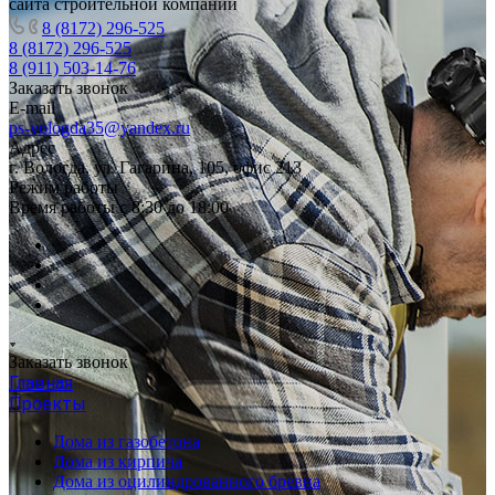
сайта строительной компании
8 (8172) 296-525
8 (8172) 296-525
8 (911) 503-14-76
Заказать звонок
E-mail
ps-vologda35@yandex.ru
Адрес
г. Вологда, ул. Гагарина, 105, офис 213
Режим работы
Время работы с 8:30 до 18:00
Заказать звонок
Главная
Проекты
Дома из газобетона
Дома из кирпича
Дома из оцилиндрованного бревна